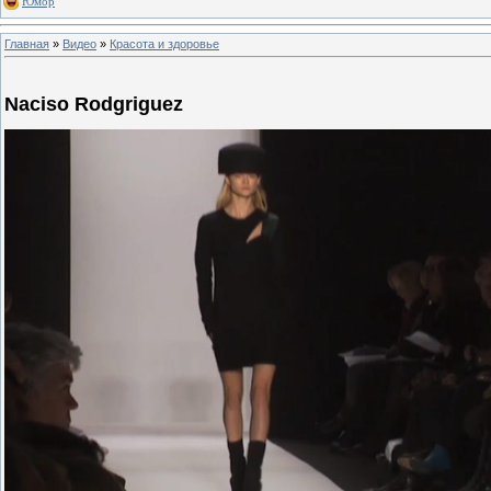
Юмор
Главная
»
Видео
»
Красота и здоровье
Naciso Rodgriguez