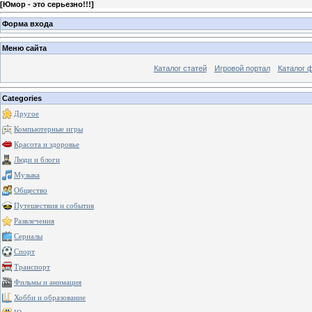
[
Юмор - это серьезно!!!
]
Форма входа
Меню сайта
Каталог статей
Игровой портал
Каталог 
Categories
Другое
Компьютерные игры
Красота и здоровье
Люди и блоги
Музыка
Общество
Путешествия и события
Развлечения
Сериалы
Спорт
Транспорт
Фильмы и анимация
Хобби и образование