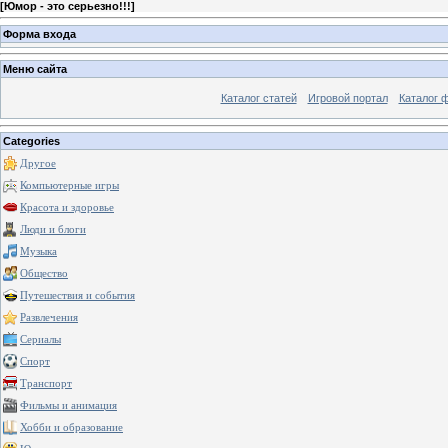
[
Юмор - это серьезно!!!
]
Форма входа
Меню сайта
Каталог статей
Игровой портал
Каталог 
Categories
Другое
Компьютерные игры
Красота и здоровье
Люди и блоги
Музыка
Общество
Путешествия и события
Развлечения
Сериалы
Спорт
Транспорт
Фильмы и анимация
Хобби и образование