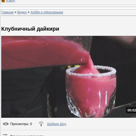
Юмор
Главная
»
Видео
»
Хобби и образование
Клубничный дайкири
00:02
Просмотры
: 0
Шейкер Шоу