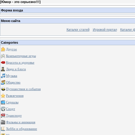
[
Юмор - это серьезно!!!
]
Форма входа
Меню сайта
Каталог статей
Игровой портал
Каталог 
Categories
Другое
Компьютерные игры
Красота и здоровье
Люди и блоги
Музыка
Общество
Путешествия и события
Развлечения
Сериалы
Спорт
Транспорт
Фильмы и анимация
Хобби и образование