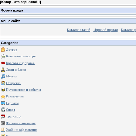
[
Юмор - это серьезно!!!
]
Форма входа
Меню сайта
Каталог статей
Игровой портал
Каталог 
Categories
Другое
Компьютерные игры
Красота и здоровье
Люди и блоги
Музыка
Общество
Путешествия и события
Развлечения
Сериалы
Спорт
Транспорт
Фильмы и анимация
Хобби и образование