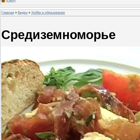
Юмор
Главная
»
Видео
»
Хобби и образование
Средиземноморье