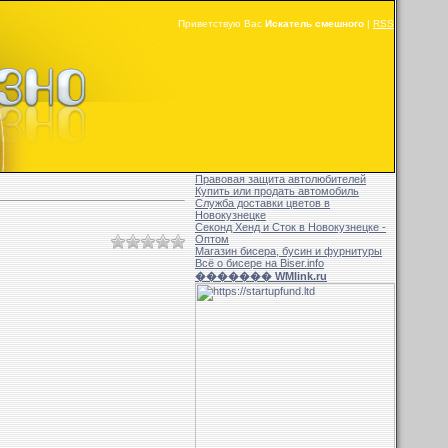
Приветствую Вас
Искатель смешного
|
RSS
Правовая защита автолюбителей
Купить или продать автомобиль
Служба доставки цветов в
Новокузнецке
Секонд Хенд и Сток в Новокузнецке -
Оптом
Магазин бисера, бусин и фурнитуры
Всё о бисере на Biser.info
������� WMlink.ru