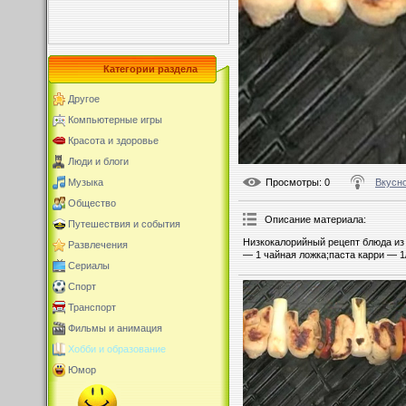
Категории раздела
Другое
Компьютерные игры
Красота и здоровье
Люди и блоги
Просмотры
: 0
Вкусно
Музыка
Общество
Описание материала
:
Путешествия и события
Низкокалорийный рецепт блюда из 
Развлечения
— 1 чайная ложка;паста карри — 1
Сериалы
Спорт
Транспорт
Фильмы и анимация
Хобби и образование
Юмор