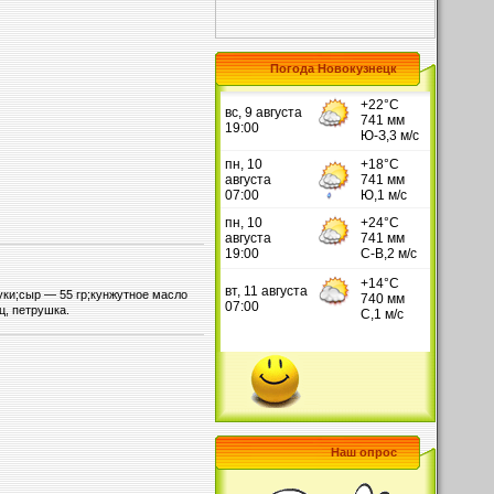
Погода Новокузнецк
уки;сыр — 55 гр;кунжутное масло
ц, петрушка.
Наш опрос