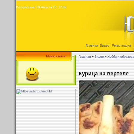
Воскресенье, 09.Августа.26, 17:02
Главная
|
Видео
|
Регистрация
|
Меню сайта
Главная
»
Видео
»
Хобби и образов
Курица на вертеле