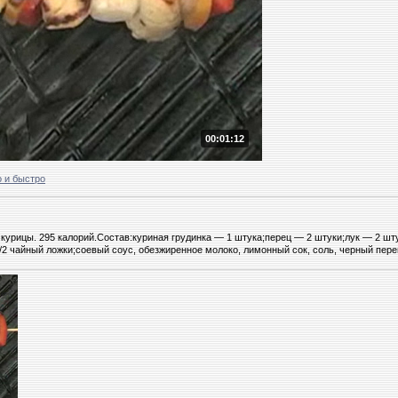
00:01:12
 и быстро
курицы. 295 калорий.Состав:куриная грудинка — 1 штука;перец — 2 штуки;лук — 2 шт
/2 чайный ложки;соевый соус, обезжиренное молоко, лимонный сок, соль, черный пере