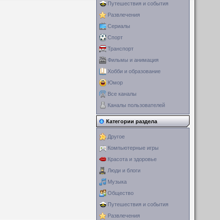
Путешествия и события
Развлечения
Сериалы
Спорт
Транспорт
Фильмы и анимация
Хобби и образование
Юмор
Все каналы
Каналы пользователей
Категории раздела
Другое
Компьютерные игры
Красота и здоровье
Люди и блоги
Музыка
Общество
Путешествия и события
Развлечения