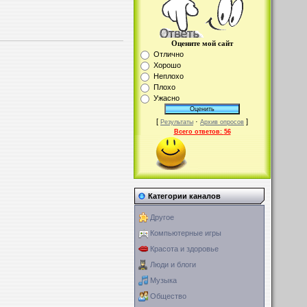
Оцените мой сайт
Отлично
Хорошо
Неплохо
Плохо
Ужасно
[
·
]
Результаты
Архив опросов
Всего ответов:
56
Категории каналов
Другое
Компьютерные игры
Красота и здоровье
Люди и блоги
Музыка
Общество