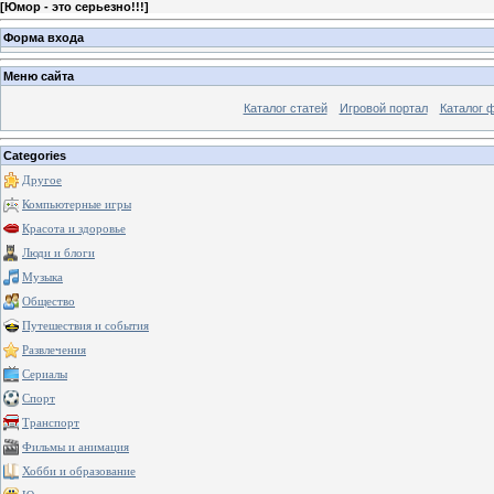
[
Юмор - это серьезно!!!
]
Форма входа
Меню сайта
Каталог статей
Игровой портал
Каталог 
Categories
Другое
Компьютерные игры
Красота и здоровье
Люди и блоги
Музыка
Общество
Путешествия и события
Развлечения
Сериалы
Спорт
Транспорт
Фильмы и анимация
Хобби и образование