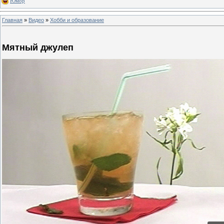
Юмор
Главная
»
Видео
»
Хобби и образование
Мятный джулеп