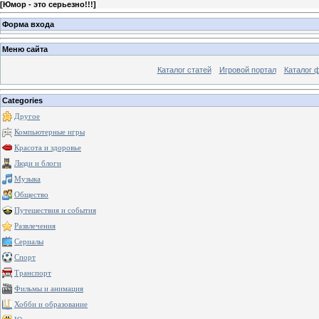
[
Юмор - это серьезно!!!
]
Форма входа
Меню сайта
Каталог статей
Игровой портал
Каталог 
Categories
Другое
Компьютерные игры
Красота и здоровье
Люди и блоги
Музыка
Общество
Путешествия и события
Развлечения
Сериалы
Спорт
Транспорт
Фильмы и анимация
Хобби и образование