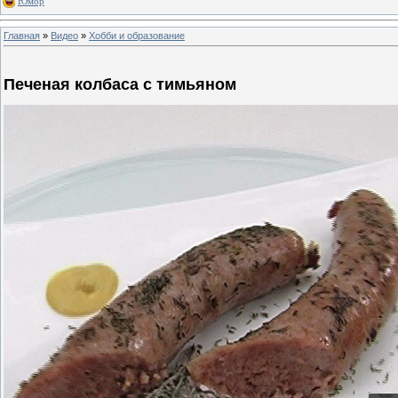
Юмор
Главная
»
Видео
»
Хобби и образование
Печеная колбаса с тимьяном