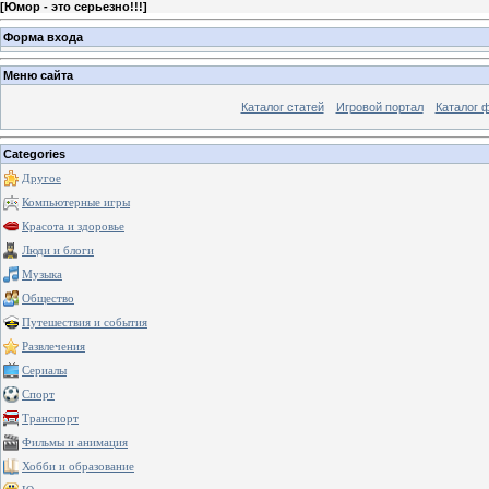
[
Юмор - это серьезно!!!
]
Форма входа
Меню сайта
Каталог статей
Игровой портал
Каталог 
Categories
Другое
Компьютерные игры
Красота и здоровье
Люди и блоги
Музыка
Общество
Путешествия и события
Развлечения
Сериалы
Спорт
Транспорт
Фильмы и анимация
Хобби и образование