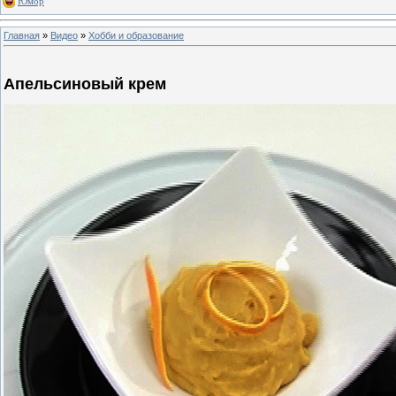
Юмор
Главная
»
Видео
»
Хобби и образование
Апельсиновый крем