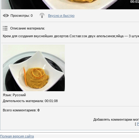
00:01
Просмотры
: 0
Вкусно и быстро
Описание материала
:
Крем для создания вкуснейших десертов.Состав:сок двух апельсинов;яйца — 3 штук
Язык
: Русский
Длительность материала
: 00:01:08
Всего комментариев
:
0
Добавлять комментарии могу
[
Р
Полная версия сайта