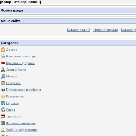
[
Юмор - это серьезно!!!
]
Форма входа
Меню сайта
Каталог статей
Игровой портал
Каталог 
Categories
Другое
Компьютерные игры
Красота и здоровье
Люди и блоги
Музыка
Общество
Путешествия и события
Развлечения
Сериалы
Спорт
Транспорт
Фильмы и анимация
Хобби и образование