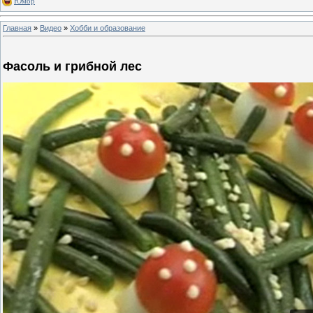
Юмор
Главная
»
Видео
»
Хобби и образование
Фасоль и грибной лес