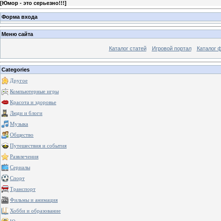
[
Юмор - это серьезно!!!
]
Форма входа
Меню сайта
Каталог статей
Игровой портал
Каталог 
Categories
Другое
Компьютерные игры
Красота и здоровье
Люди и блоги
Музыка
Общество
Путешествия и события
Развлечения
Сериалы
Спорт
Транспорт
Фильмы и анимация
Хобби и образование