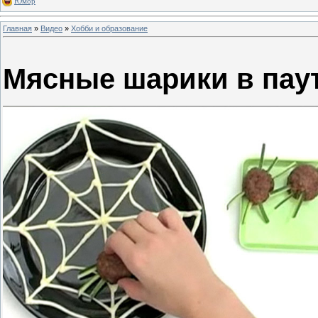
Юмор
Главная
»
Видео
»
Хобби и образование
Мясные шарики в пау