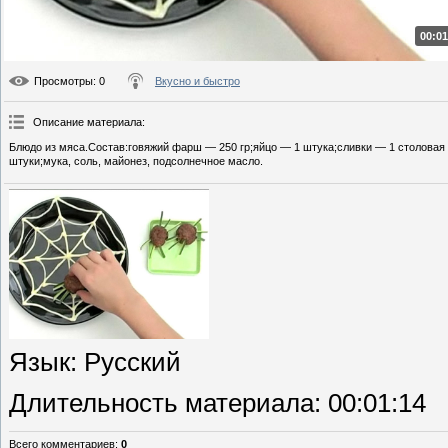
00:01
Просмотры
: 0
Вкусно и быстро
Описание материала
:
Блюдо из мяса.Состав:говяжий фарш — 250 гр;яйцо — 1 штука;сливки — 1 столовая
штуки;мука, соль, майонез, подсолнечное масло.
Язык
: Русский
Длительность материала
: 00:01:14
Всего комментариев
:
0