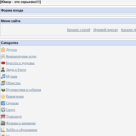
[
Юмор - это серьезно!!!
]
Форма входа
Меню сайта
Каталог статей
Игровой портал
Каталог 
Categories
Другое
Компьютерные игры
Красота и здоровье
Люди и блоги
Музыка
Общество
Путешествия и события
Развлечения
Сериалы
Спорт
Транспорт
Фильмы и анимация
Хобби и образование