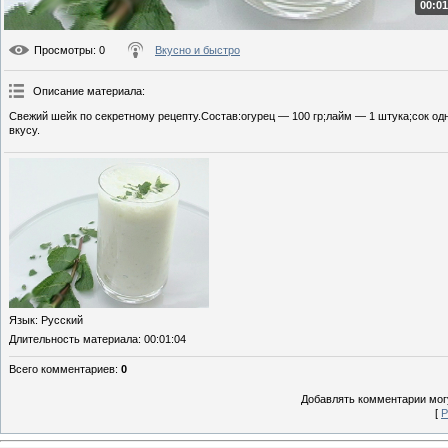
00:01
Просмотры
: 0
Вкусно и быстро
Описание материала
:
Свежий шейк по секретному рецепту.Состав:огурец — 100 гр;лайм — 1 штука;сок од
вкусу.
Язык
: Русский
Длительность материала
: 00:01:04
Всего комментариев
:
0
Добавлять комментарии могу
[
Р