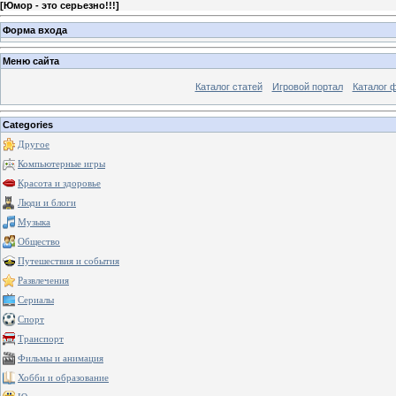
[
Юмор - это серьезно!!!
]
Форма входа
Меню сайта
Каталог статей
Игровой портал
Каталог 
Categories
Другое
Компьютерные игры
Красота и здоровье
Люди и блоги
Музыка
Общество
Путешествия и события
Развлечения
Сериалы
Спорт
Транспорт
Фильмы и анимация
Хобби и образование