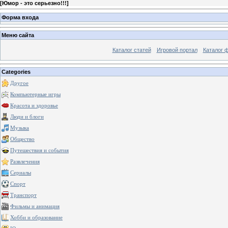
[
Юмор - это серьезно!!!
]
Форма входа
Меню сайта
Каталог статей
Игровой портал
Каталог 
Categories
Другое
Компьютерные игры
Красота и здоровье
Люди и блоги
Музыка
Общество
Путешествия и события
Развлечения
Сериалы
Спорт
Транспорт
Фильмы и анимация
Хобби и образование