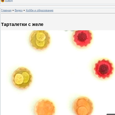
Юмор
Главная
»
Видео
»
Хобби и образование
Тарталетки с желе