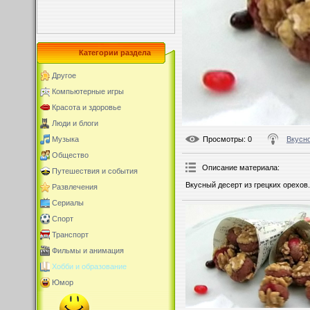
Категории раздела
Другое
Компьютерные игры
Красота и здоровье
Люди и блоги
Просмотры
: 0
Вкусно
Музыка
Общество
Описание материала
:
Путешествия и события
Вкусный десерт из грецких орехов.
Развлечения
Сериалы
Спорт
Транспорт
Фильмы и анимация
Хобби и образование
Юмор