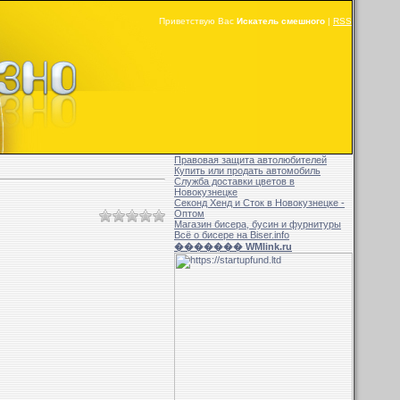
Приветствую Вас
Искатель смешного
|
RSS
Правовая защита автолюбителей
Купить или продать автомобиль
Служба доставки цветов в
Новокузнецке
Секонд Хенд и Сток в Новокузнецке -
Оптом
Магазин бисера, бусин и фурнитуры
Всё о бисере на Biser.info
������� WMlink.ru