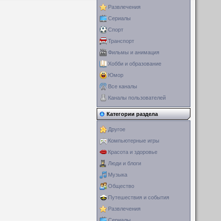
Развлечения
Сериалы
Спорт
Транспорт
Фильмы и анимация
Хобби и образование
Юмор
Все каналы
Каналы пользователей
Категории раздела
Другое
Компьютерные игры
Красота и здоровье
Люди и блоги
Музыка
Общество
Путешествия и события
Развлечения
Сериалы