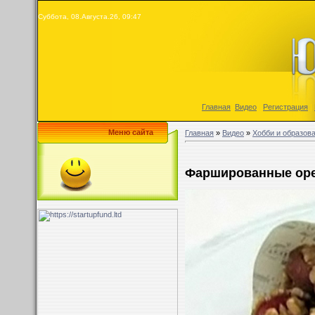
Суббота, 08.Августа.26, 09:47
Главная
|
Видео
|
Регистрация
|
Меню сайта
Главная
»
Видео
»
Хобби и образов
Фаршированные ор