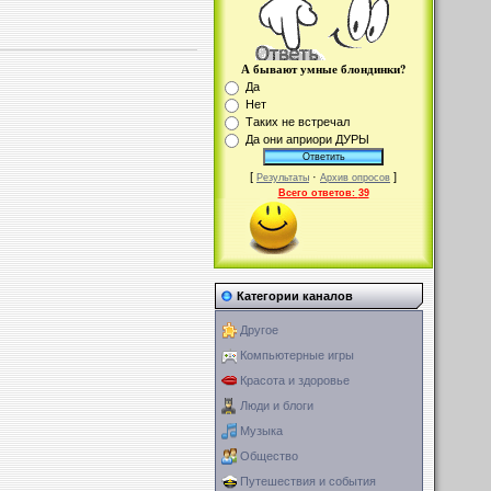
А бывают умные блондинки?
Да
Нет
Таких не встречал
Да они априори ДУРЫ
[
·
]
Результаты
Архив опросов
Всего ответов:
39
Категории каналов
Другое
Компьютерные игры
Красота и здоровье
Люди и блоги
Музыка
Общество
Путешествия и события