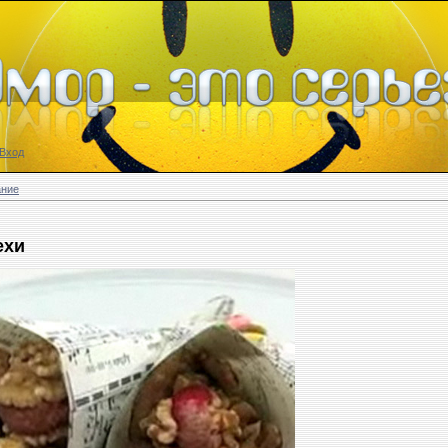
Вход
ание
ехи