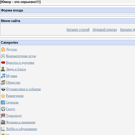
[
Юмор - это серьезно!!!
]
Форма входа
Меню сайта
Каталог статей
Игровой портал
Каталог 
Categories
Другое
Компьютерные игры
Красота и здоровье
Люди и блоги
Музыка
Общество
Путешествия и события
Развлечения
Сериалы
Спорт
Транспорт
Фильмы и анимация
Хобби и образование