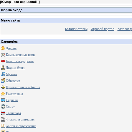
[
Юмор - это серьезно!!!
]
Форма входа
Меню сайта
Каталог статей
Игровой портал
Каталог 
Categories
Другое
Компьютерные игры
Красота и здоровье
Люди и блоги
Музыка
Общество
Путешествия и события
Развлечения
Сериалы
Спорт
Транспорт
Фильмы и анимация
Хобби и образование