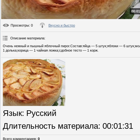
00:01
Просмотры
: 0
Вкусно и быстро
Описание материала
:
Очень нежный и пышный яблочный пирог.Состав:яйца — 5 штук;яблоки — 6 штук;мо
1 долька;корица — 1 чайная ложка;сдобное тесто — 1 корж.
Язык
: Русский
Длительность материала
: 00:01:31
Всего комментариев
:
0