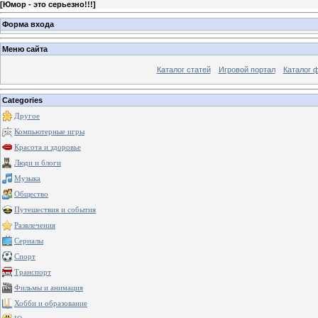
[
Юмор - это серьезно!!!
]
Форма входа
Меню сайта
Каталог статей
Игровой портал
Каталог 
Categories
Другое
Компьютерные игры
Красота и здоровье
Люди и блоги
Музыка
Общество
Путешествия и события
Развлечения
Сериалы
Спорт
Транспорт
Фильмы и анимация
Хобби и образование