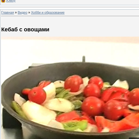
Юмор
Главная
»
Видео
»
Хобби и образование
Кебаб с овощами