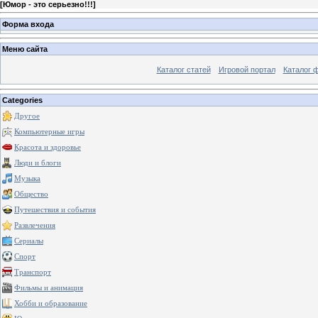
[
Юмор - это серьезно!!!
]
Форма входа
Меню сайта
Каталог статей
Игровой портал
Каталог 
Categories
Другое
Компьютерные игры
Красота и здоровье
Люди и блоги
Музыка
Общество
Путешествия и события
Развлечения
Сериалы
Спорт
Транспорт
Фильмы и анимация
Хобби и образование