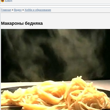
Юмор
Главная
»
Видео
»
Хобби и образование
Макароны бедняка