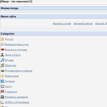
[
Юмор - это серьезно!!!
]
Форма входа
Меню сайта
Каталог статей
Игровой портал
Каталог 
Categories
Другое
Компьютерные игры
Красота и здоровье
Люди и блоги
Музыка
Общество
Путешествия и события
Развлечения
Сериалы
Спорт
Транспорт
Фильмы и анимация
Хобби и образование