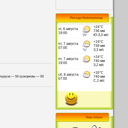
Погода Новокузнецк
укуруза — 50 гр;морковь — 50
Наш опрос