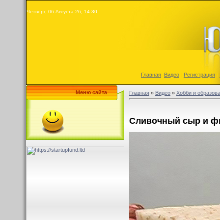
Четверг, 06.Августа.26, 14:30
Главная
|
Видео
|
Регистрация
|
Меню сайта
Главная
»
Видео
»
Хобби и образов
Сливочный сыр и ф