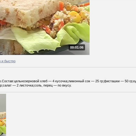
00:01:06
 и быстро
.Состав:цельнозерновой хлеб — 4 кусочка;лимонный сок — 25 гр;фисташки — 50 гр;к
гр;салат — 2 листочка;соль, перец — по вкусу.