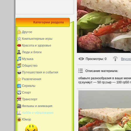
Категории раздела
Другое
Компьютерные игры
Красота и здоровье
Люди и блоги
Просмотры
: 0
Вкусно
Музыка
Общество
Описание материала
:
Путешествия и события
обавьте разнообразия в ваше меню
Развлечения
гр;кунжут — 50 гр;сыр — 100 гр50 
Сериалы
Спорт
Транспорт
Фильмы и анимация
Хобби и образование
Юмор