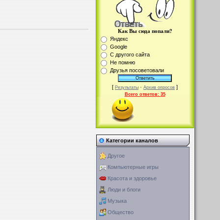
Как Вы сюда попали?
Яндекс
Google
С другого сайта
Не помню
Друзья посоветовали
[
·
]
Результаты
Архив опросов
Всего ответов:
35
Категории каналов
Другое
Компьютерные игры
Красота и здоровье
Люди и блоги
Музыка
Общество