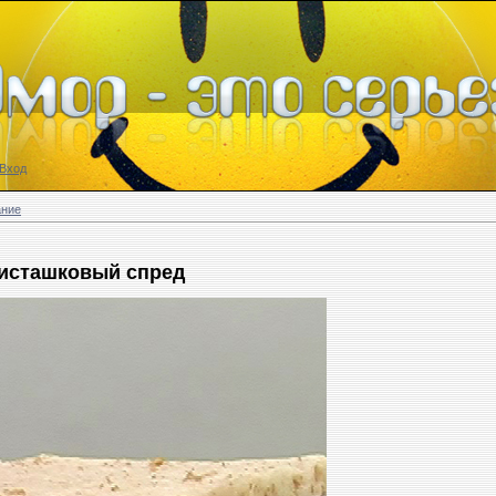
Вход
ание
исташковый спред