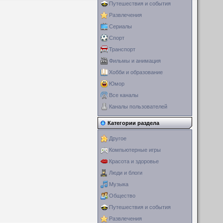
Путешествия и события
Развлечения
Сериалы
Спорт
Транспорт
Фильмы и анимация
Хобби и образование
Юмор
Все каналы
Каналы пользователей
Категории раздела
Другое
Компьютерные игры
Красота и здоровье
Люди и блоги
Музыка
Общество
Путешествия и события
Развлечения