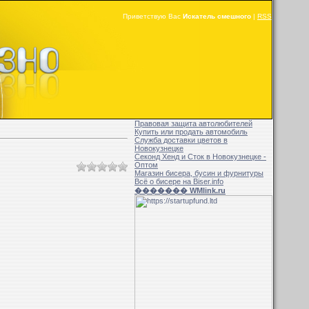
Приветствую Вас
Искатель смешного
|
RSS
Правовая защита автолюбителей
Купить или продать автомобиль
Служба доставки цветов в
Новокузнецке
Секонд Хенд и Сток в Новокузнецке -
Оптом
Магазин бисера, бусин и фурнитуры
Всё о бисере на Biser.info
������� WMlink.ru