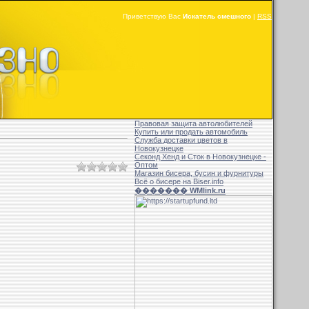
Приветствую Вас
Искатель смешного
|
RSS
Правовая защита автолюбителей
Купить или продать автомобиль
Служба доставки цветов в
Новокузнецке
Секонд Хенд и Сток в Новокузнецке -
Оптом
Магазин бисера, бусин и фурнитуры
Всё о бисере на Biser.info
������� WMlink.ru