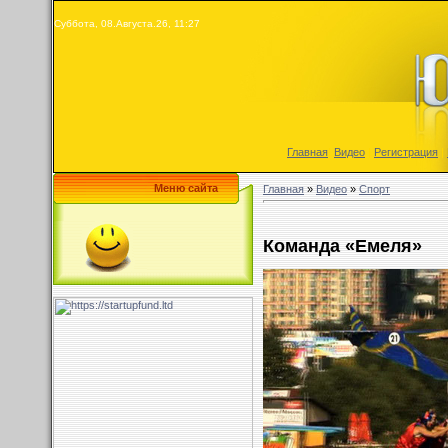
Суббота, 08.Августа.26, 11:27
Главная
|
Видео
|
Регистрация
|
Меню сайта
Главная
»
Видео
»
Спорт
Команда «Емеля»