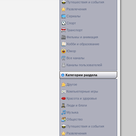
Путешествия и события
Развлечения
Сериалы
Спорт
Транспорт
Фильмы и анимация
Хобби и образование
Юмор
Все каналы
Каналы пользователей
Категории раздела
Другое
Компьютерные игры
Красота и здоровье
Люди и блоги
Музыка
Общество
Путешествия и события
Развлечения