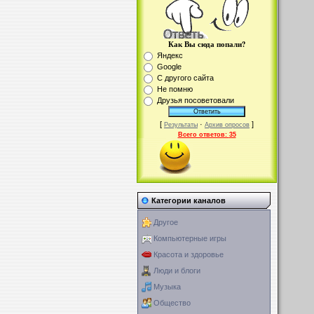
Как Вы сюда попали?
Яндекс
Google
С другого сайта
Не помню
Друзья посоветовали
[
·
]
Результаты
Архив опросов
Всего ответов:
35
Категории каналов
Другое
Компьютерные игры
Красота и здоровье
Люди и блоги
Музыка
Общество