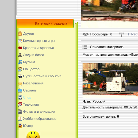
Категории раздела
Другое
Просмотры
: 0
1. Red 
Компьютерные игры
Описание материала
:
Красота и здоровье
Момент истины для команды «Емеля
Люди и блоги
Музыка
Общество
Путешествия и события
Развлечения
Сериалы
Спорт
Язык
: Русский
Транспорт
Длительность материала
: 00:02:20
Фильмы и анимация
Всего комментариев
:
0
Хобби и образование
Юмор