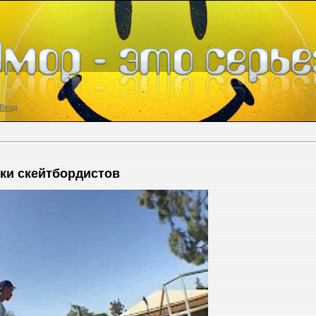
Вход
ки скейтбордистов