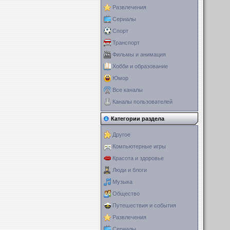
Развлечения
Сериалы
Спорт
Транспорт
Фильмы и анимация
Хобби и образование
Юмор
Все каналы
Каналы пользователей
Категории раздела
Другое
Компьютерные игры
Красота и здоровье
Люди и блоги
Музыка
Общество
Путешествия и события
Развлечения
Сериалы