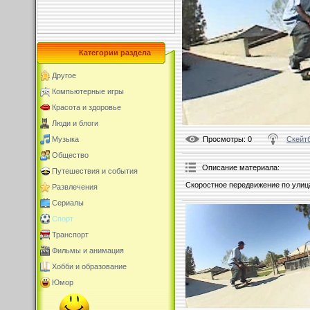
Категории раздела
Другое
Компьютерные игры
Красота и здоровье
Люди и блоги
Просмотры
: 0
Скейт
Музыка
Общество
Описание материала
:
Путешествия и события
Скоростное передвижение по ули
Развлечения
Сериалы
Спорт
Транспорт
Фильмы и анимация
Хобби и образование
Юмор