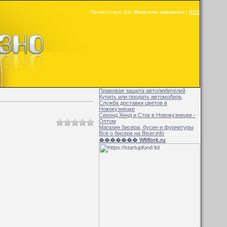
Приветствую Вас
Искатель смешного
|
RSS
Правовая защита автолюбителей
Купить или продать автомобиль
Служба доставки цветов в
Новокузнецке
Секонд Хенд и Сток в Новокузнецке -
Оптом
Магазин бисера, бусин и фурнитуры
Всё о бисере на Biser.info
������� WMlink.ru