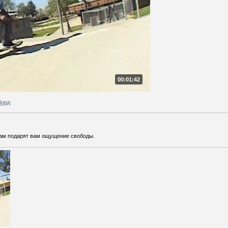
00:01:42
борд
цам подарят вам ощущение свободы.