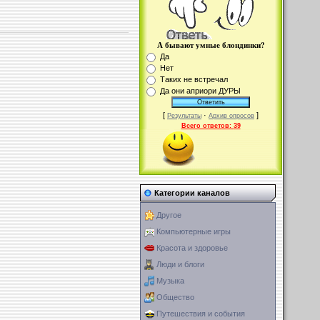
А бывают умные блондинки?
Да
Нет
Таких не встречал
Да они априори ДУРЫ
[
·
]
Результаты
Архив опросов
Всего ответов:
39
Категории каналов
Другое
Компьютерные игры
Красота и здоровье
Люди и блоги
Музыка
Общество
Путешествия и события