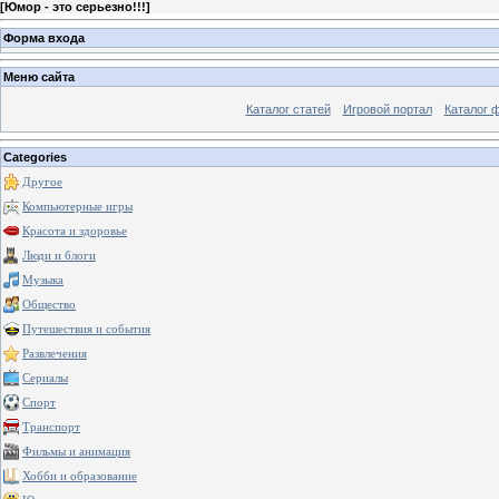
[
Юмор - это серьезно!!!
]
Форма входа
Меню сайта
Каталог статей
Игровой портал
Каталог 
Categories
Другое
Компьютерные игры
Красота и здоровье
Люди и блоги
Музыка
Общество
Путешествия и события
Развлечения
Сериалы
Спорт
Транспорт
Фильмы и анимация
Хобби и образование