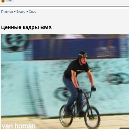
Юмор
Главная
»
Видео
»
Спорт
Ценные кадры BMX