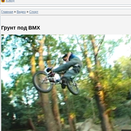
Юмор
Главная
»
Видео
»
Спорт
Грунт под BMX