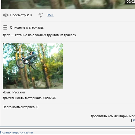
00:02
Просмотры
: 0
BMX
Описание материала
:
Дёрт — катание на сложных грунтовых трассах.
Язык
: Русский
Длительность материала
: 00:02:46
Всего комментариев
:
0
Добавлять комментарии могу
[
Р
Полная версия сайта