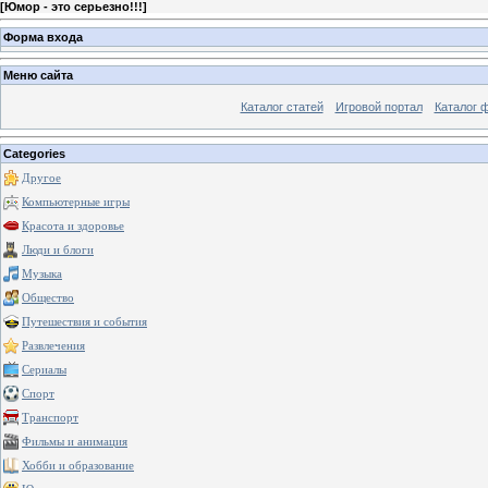
[
Юмор - это серьезно!!!
]
Форма входа
Меню сайта
Каталог статей
Игровой портал
Каталог 
Categories
Другое
Компьютерные игры
Красота и здоровье
Люди и блоги
Музыка
Общество
Путешествия и события
Развлечения
Сериалы
Спорт
Транспорт
Фильмы и анимация
Хобби и образование