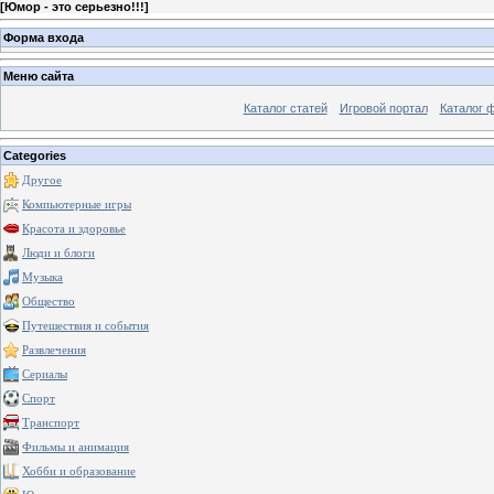
[
Юмор - это серьезно!!!
]
Форма входа
Меню сайта
Каталог статей
Игровой портал
Каталог 
Categories
Другое
Компьютерные игры
Красота и здоровье
Люди и блоги
Музыка
Общество
Путешествия и события
Развлечения
Сериалы
Спорт
Транспорт
Фильмы и анимация
Хобби и образование