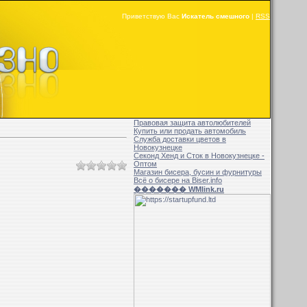
Приветствую Вас
Искатель смешного
|
RSS
Правовая защита автолюбителей
Купить или продать автомобиль
Служба доставки цветов в
Новокузнецке
Секонд Хенд и Сток в Новокузнецке -
Оптом
Магазин бисера, бусин и фурнитуры
Всё о бисере на Biser.info
������� WMlink.ru