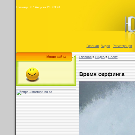
Пятница, 07.Августа.26, 03:41
Главная
|
Видео
|
Регистрация
|
Меню сайта
Главная
»
Видео
»
Спорт
Время серфинга