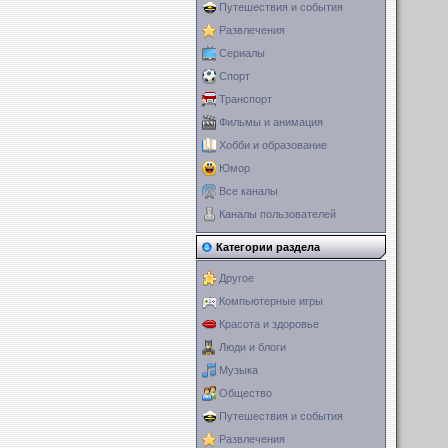
Путешествия и события
Развлечения
Сериалы
Спорт
Транспорт
Фильмы и анимация
Хобби и образование
Юмор
Все каналы
Каналы пользователей
Категории раздела
Другое
Компьютерные игры
Красота и здоровье
Люди и блоги
Музыка
Общество
Путешествия и события
Развлечения