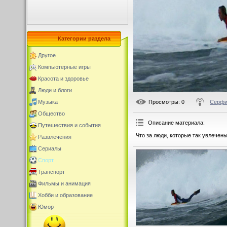
Категории раздела
Другое
Компьютерные игры
Красота и здоровье
Люди и блоги
Просмотры
: 0
Серфи
Музыка
Общество
Описание материала
:
Путешествия и события
Что за люди, которые так увлечен
Развлечения
Сериалы
Спорт
Транспорт
Фильмы и анимация
Хобби и образование
Юмор