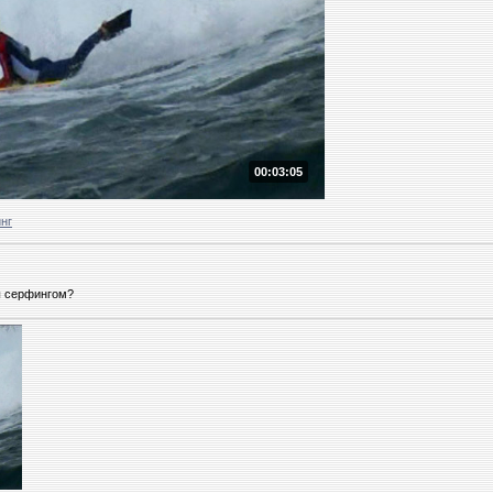
00:03:05
нг
ы серфингом?