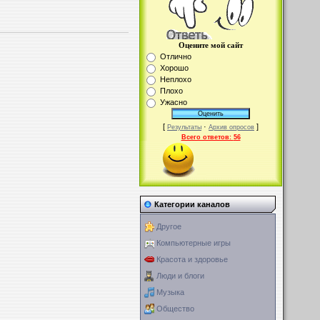
Оцените мой сайт
Отлично
Хорошо
Неплохо
Плохо
Ужасно
[
·
]
Результаты
Архив опросов
Всего ответов:
56
Категории каналов
Другое
Компьютерные игры
Красота и здоровье
Люди и блоги
Музыка
Общество