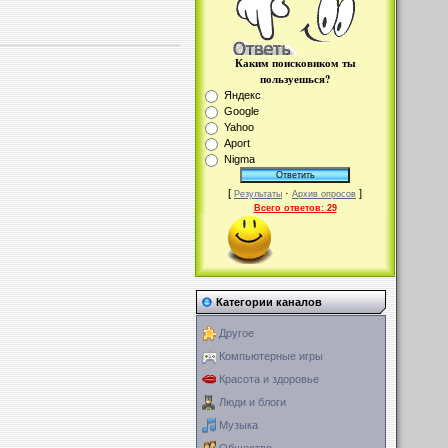
Каким поисковиком ты
пользуешься?
Яндекс
Google
Yahoo
Aport
Nigma
[
·
]
Результаты
Архив опросов
Всего ответов:
29
Категории каналов
Другое
Компьютерные игры
Красота и здоровье
Люди и блоги
Музыка