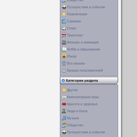
Общество
Путешествия и события
Развлечения
Сериалы
Спорт
Транспорт
Фильмы и анимация
Хобби и образование
Юмор
Все каналы
Каналы пользователей
Категории раздела
Другое
Компьютерные игры
Красота и здоровье
Люди и блоги
Музыка
Общество
Путешествия и события