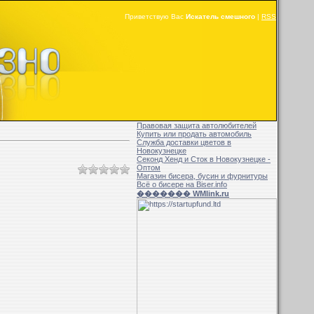
Приветствую Вас
Искатель смешного
|
RSS
Правовая защита автолюбителей
Купить или продать автомобиль
Служба доставки цветов в
Новокузнецке
Секонд Хенд и Сток в Новокузнецке -
Оптом
Магазин бисера, бусин и фурнитуры
Всё о бисере на Biser.info
������� WMlink.ru