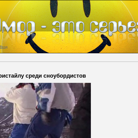
Вход
ристайлу среди сноубордистов