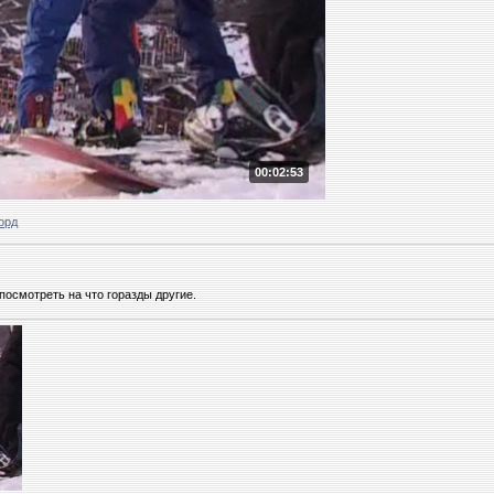
00:02:53
орд
посмотреть на что горазды другие.