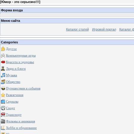
[
Юмор - это серьезно!!!
]
Форма входа
Меню сайта
Каталог статей
Игровой портал
Каталог 
Categories
Другое
Компьютерные игры
Красота и здоровье
Люди и блоги
Музыка
Общество
Путешествия и события
Развлечения
Сериалы
Спорт
Транспорт
Фильмы и анимация
Хобби и образование