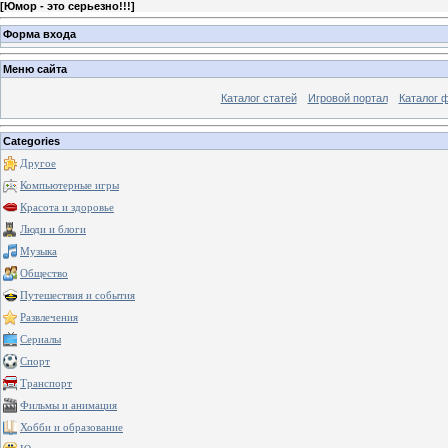
[
Юмор - это серьезно!!!
]
Форма входа
Меню сайта
Каталог статей
Игровой портал
Каталог 
Categories
Другое
Компьютерные игры
Красота и здоровье
Люди и блоги
Музыка
Общество
Путешествия и события
Развлечения
Сериалы
Спорт
Транспорт
Фильмы и анимация
Хобби и образование