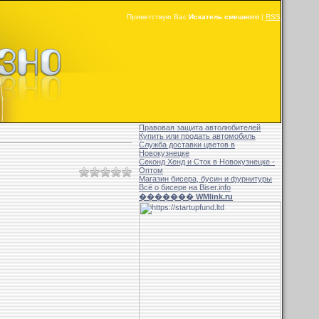
Приветствую Вас
Искатель смешного
|
RSS
Правовая защита автолюбителей
Купить или продать автомобиль
Служба доставки цветов в
Новокузнецке
Секонд Хенд и Сток в Новокузнецке -
Оптом
Магазин бисера, бусин и фурнитуры
Всё о бисере на Biser.info
������� WMlink.ru