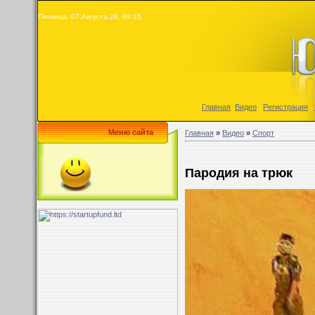
Пятница, 07.Августа.26, 09:15
Главная
|
Видео
|
Регистрация
|
Меню сайта
Главная
»
Видео
»
Спорт
Пародия на трюк