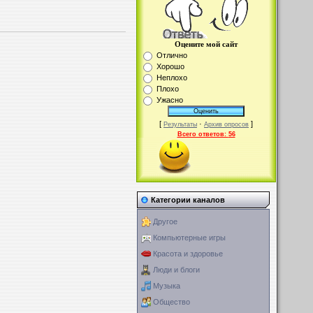
Оцените мой сайт
Отлично
Хорошо
Неплохо
Плохо
Ужасно
[
·
]
Результаты
Архив опросов
Всего ответов:
56
Категории каналов
Другое
Компьютерные игры
Красота и здоровье
Люди и блоги
Музыка
Общество