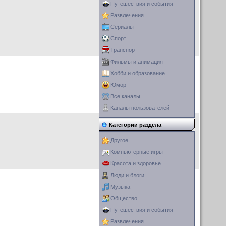
Путешествия и события
Развлечения
Сериалы
Спорт
Транспорт
Фильмы и анимация
Хобби и образование
Юмор
Все каналы
Каналы пользователей
Категории раздела
Другое
Компьютерные игры
Красота и здоровье
Люди и блоги
Музыка
Общество
Путешествия и события
Развлечения