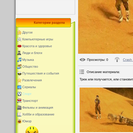
Категории раздела
Другое
Компьютерные игры
Красота и здоровье
Люди и блоги
Просмотры
: 0
Crash
Музыка
Общество
Описание материала
:
Путешествия и события
Трюк или получается, или станови
Развлечения
Сериалы
Спорт
Транспорт
Фильмы и анимация
Хобби и образование
Юмор