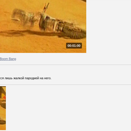
00:01:00
 Boom Bang
тся лишь жалкой пародией на него.