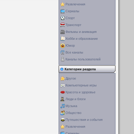
Развлечения
Сериалы
Спорт
Транспорт
Фильмы и анимация
Хобби и образование
Юмор
Все каналы
Каналы пользователей
Категории раздела
Другое
Компьютерные игры
Красота и здоровье
Люди и блоги
Музыка
Общество
Путешествия и события
Развлечения
Сериалы