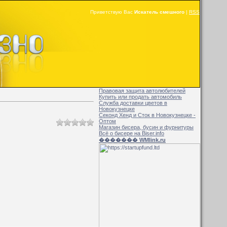
Приветствую Вас
Искатель смешного
|
RSS
Правовая защита автолюбителей
Купить или продать автомобиль
Служба доставки цветов в
Новокузнецке
Секонд Хенд и Сток в Новокузнецке -
Оптом
Магазин бисера, бусин и фурнитуры
Всё о бисере на Biser.info
������� WMlink.ru