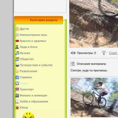
Категории раздела
Другое
Компьютерные игры
Красота и здоровье
Люди и блоги
Просмотры
: 0
Crash
Музыка
Общество
Описание материала
:
Путешествия и события
Смотри, куда ты прыгаешь.
Развлечения
Сериалы
Спорт
Транспорт
Фильмы и анимация
Хобби и образование
Юмор