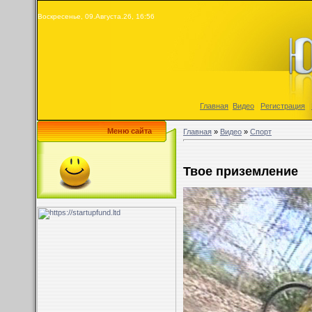
Воскресенье, 09.Августа.26, 16:56
Главная
|
Видео
|
Регистрация
|
Меню сайта
Главная
»
Видео
»
Спорт
Твое приземление