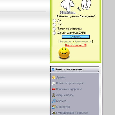
А бывают умные блондинки?
Да
Нет
Таких не встречал
Да они априори ДУРЫ
[
·
]
Результаты
Архив опросов
Всего ответов:
39
Категории каналов
Другое
Компьютерные игры
Красота и здоровье
Люди и блоги
Музыка
Общество
Путешествия и события