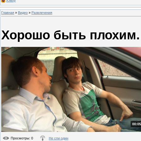
Юмор
Главная
»
Видео
»
Развлечения
Хорошо быть плохим.
00:05
Просмотры
: 0
Не спи один