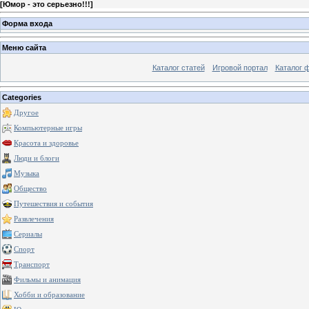
[
Юмор - это серьезно!!!
]
Форма входа
Меню сайта
Каталог статей
Игровой портал
Каталог 
Categories
Другое
Компьютерные игры
Красота и здоровье
Люди и блоги
Музыка
Общество
Путешествия и события
Развлечения
Сериалы
Спорт
Транспорт
Фильмы и анимация
Хобби и образование