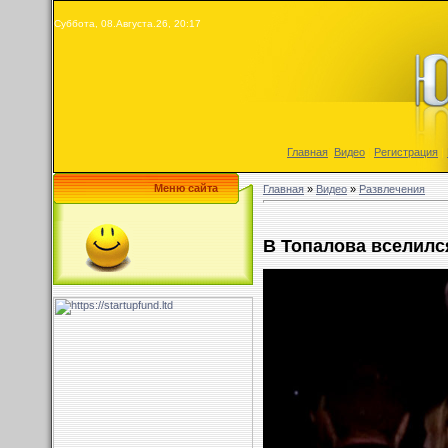
Суббота, 08.Августа.26, 20:17
Главная
|
Видео
|
Регистрация
|
Меню сайта
Главная
»
Видео
»
Развлечения
В Топалова вселилс