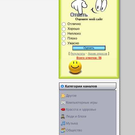
Оцените мой сайт
Отлично
Хорошо
Неплохо
Плохо
Ужасно
[
·
]
Результаты
Архив опросов
Всего ответов:
56
Категории каналов
Другое
Компьютерные игры
Красота и здоровье
Люди и блоги
Музыка
Общество