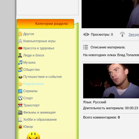
Категории раздела
Другое
Просмотры
: 0
Звезд
Компьютерные игры
Описание материала
:
Красота и здоровье
На новогодних елках Влад Топало
Люди и блоги
Музыка
Общество
Путешествия и события
Развлечения
Сериалы
Спорт
Язык
: Русский
Транспорт
Длительность материала
: 00:00:23
Фильмы и анимация
Всего комментариев
:
0
Хобби и образование
Юмор