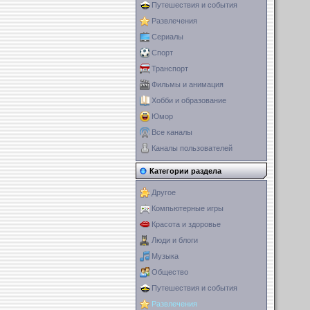
Путешествия и события
Развлечения
Сериалы
Спорт
Транспорт
Фильмы и анимация
Хобби и образование
Юмор
Все каналы
Каналы пользователей
Категории раздела
Другое
Компьютерные игры
Красота и здоровье
Люди и блоги
Музыка
Общество
Путешествия и события
Развлечения