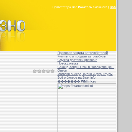
Приветствую Вас
Искатель смешного
|
RSS
Правовая защита автолюбителей
Купить или продать автомобиль
Служба доставки цветов в
Новокузнецке
Секонд Хенд и Сток в Новокузнецке -
Оптом
Магазин бисера, бусин и фурнитуры
Всё о бисере на Biser.info
������� WMlink.ru