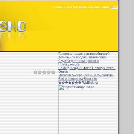
Приветствую Вас
Искатель смешного
|
RSS
Правовая защита автолюбителей
Купить или продать автомобиль
Служба доставки цветов в
Новокузнецке
Секонд Хенд и Сток в Новокузнецке -
Оптом
Магазин бисера, бусин и фурнитуры
Всё о бисере на Biser.info
������� WMlink.ru