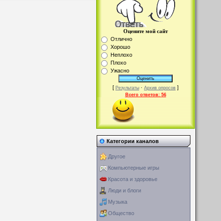
Оцените мой сайт
Отлично
Хорошо
Неплохо
Плохо
Ужасно
[
·
]
Результаты
Архив опросов
Всего ответов:
56
Категории каналов
Другое
Компьютерные игры
Красота и здоровье
Люди и блоги
Музыка
Общество