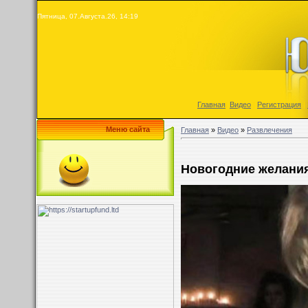
Пятница, 07.Августа.26, 14:19
Главная
|
Видео
|
Регистрация
|
Меню сайта
Главная
»
Видео
»
Развлечения
Новогодние желани