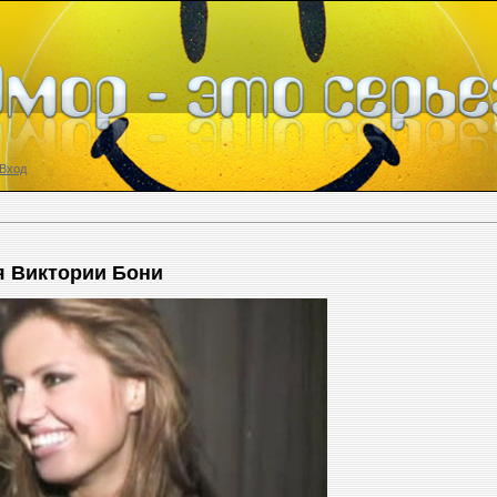
Вход
я Виктории Бони