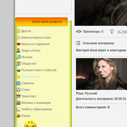
Категории раздела
Другое
Просмотры
: 0
«С Но
Компьютерные игры
Описание материала
:
Красота и здоровье
Виктория Боня верит в новогодние
Люди и блоги
Музыка
Общество
Путешествия и события
Развлечения
Сериалы
Спорт
Язык
: Русский
Транспорт
Длительность материала
: 00:00:31
Фильмы и анимация
Всего комментариев
:
0
Хобби и образование
Юмор