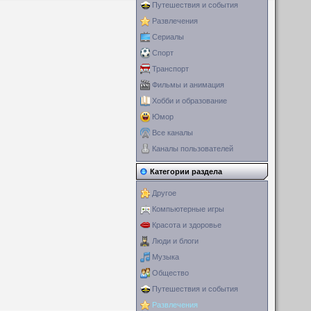
Путешествия и события
Развлечения
Сериалы
Спорт
Транспорт
Фильмы и анимация
Хобби и образование
Юмор
Все каналы
Каналы пользователей
Категории раздела
Другое
Компьютерные игры
Красота и здоровье
Люди и блоги
Музыка
Общество
Путешествия и события
Развлечения