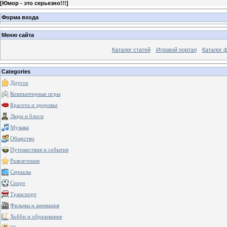
[
Юмор - это серьезно!!!
]
Форма входа
Меню сайта
Каталог статей
Игровой портал
Каталог 
Categories
Другое
Компьютерные игры
Красота и здоровье
Люди и блоги
Музыка
Общество
Путешествия и события
Развлечения
Сериалы
Спорт
Транспорт
Фильмы и анимация
Хобби и образование