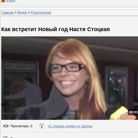
Юмор
Главная
»
Видео
»
Развлечения
Как встретит Новый год Настя Стоцкая
00:01
Просмотры
: 0
«С Новым годом» от звезды