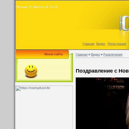
Пятница, 07.Августа.26, 15:09
Главная
|
Видео
|
Регистрация
|
Меню сайта
Главная
»
Видео
»
Развлечения
Поздравление с Нов