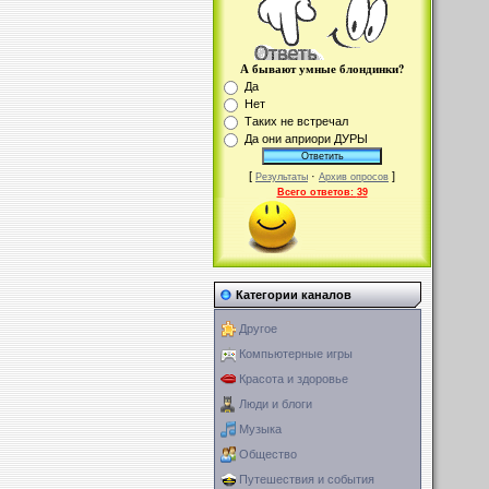
А бывают умные блондинки?
Да
Нет
Таких не встречал
Да они априори ДУРЫ
[
·
]
Результаты
Архив опросов
Всего ответов:
39
Категории каналов
Другое
Компьютерные игры
Красота и здоровье
Люди и блоги
Музыка
Общество
Путешествия и события