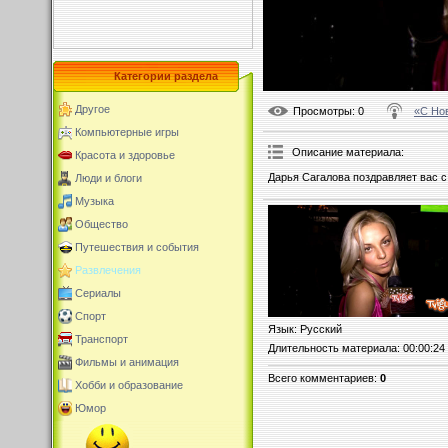
Категории раздела
Другое
Просмотры
: 0
«С Но
Компьютерные игры
Описание материала
:
Красота и здоровье
Дарья Сагалова поздравляет вас 
Люди и блоги
Музыка
Общество
Путешествия и события
Развлечения
Сериалы
Спорт
Язык
: Русский
Транспорт
Длительность материала
: 00:00:24
Фильмы и анимация
Всего комментариев
:
0
Хобби и образование
Юмор