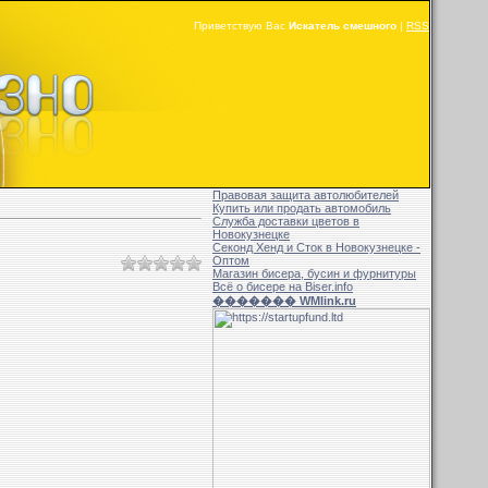
Приветствую Вас
Искатель смешного
|
RSS
Правовая защита автолюбителей
Купить или продать автомобиль
Служба доставки цветов в
Новокузнецке
Секонд Хенд и Сток в Новокузнецке -
Оптом
Магазин бисера, бусин и фурнитуры
Всё о бисере на Biser.info
������� WMlink.ru