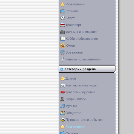
Развлечения
Сериалы
Спорт
Транспорт
Фильмы и анимация
Хобби и образование
Юмор
Все каналы
Каналы пользователей
Категории раздела
Другое
Компьютерные игры
Красота и здоровье
Люди и блоги
Музыка
Общество
Путешествия и события
Развлечения
Сериалы