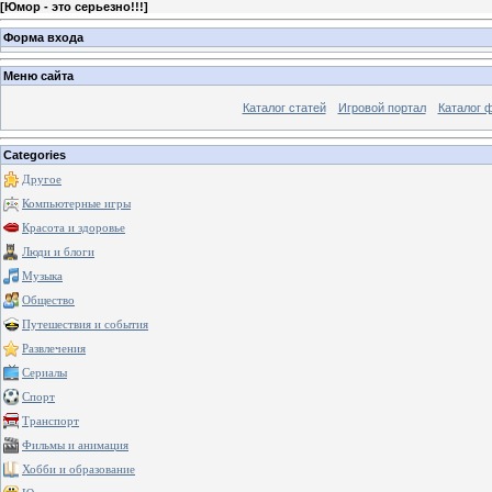
[
Юмор - это серьезно!!!
]
Форма входа
Меню сайта
Каталог статей
Игровой портал
Каталог 
Categories
Другое
Компьютерные игры
Красота и здоровье
Люди и блоги
Музыка
Общество
Путешествия и события
Развлечения
Сериалы
Спорт
Транспорт
Фильмы и анимация
Хобби и образование