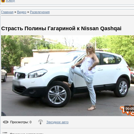
Юмор
Главная
»
Видео
»
Развлечения
Страсть Полины Гагариной к Nissan Qashqai
00:05
Просмотры
: 0
Звездное авто