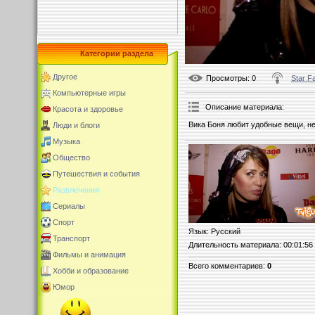
Категории раздела
Другое
Просмотры
: 0
Star F
Компьютерные игры
Описание материала
:
Красота и здоровье
Вика Боня любит удобные вещи, не
Люди и блоги
Музыка
Общество
Путешествия и события
Развлечения
Сериалы
Спорт
Язык
: Русский
Транспорт
Длительность материала
: 00:01:56
Фильмы и анимация
Всего комментариев
:
0
Хобби и образование
Юмор