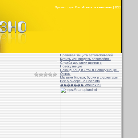
Приветствую Вас
Искатель смешного
|
RSS
Правовая защита автолюбителей
Купить или продать автомобиль
Служба доставки цветов в
Новокузнецке
Секонд Хенд и Сток в Новокузнецке -
Оптом
Магазин бисера, бусин и фурнитуры
Всё о бисере на Biser.info
������� WMlink.ru