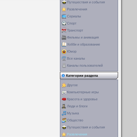
Путешествия и события
Развлечения
Сериалы
Спорт
Транспорт
Фильмы и анимация
Хобби и образование
Юмор
Все каналы
Каналы пользователей
Категории раздела
Другое
Компьютерные игры
Красота и здоровье
Люди и блоги
Музыка
Общество
Путешествия и события
Развлечения