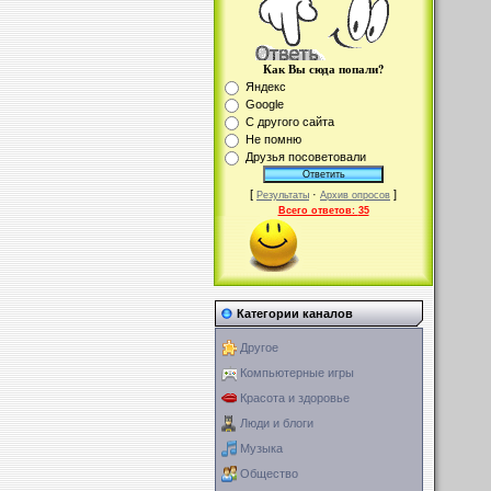
Как Вы сюда попали?
Яндекс
Google
С другого сайта
Не помню
Друзья посоветовали
[
·
]
Результаты
Архив опросов
Всего ответов:
35
Категории каналов
Другое
Компьютерные игры
Красота и здоровье
Люди и блоги
Музыка
Общество