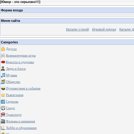
[
Юмор - это серьезно!!!
]
Форма входа
Меню сайта
Каталог статей
Игровой портал
Каталог 
Categories
Другое
Компьютерные игры
Красота и здоровье
Люди и блоги
Музыка
Общество
Путешествия и события
Развлечения
Сериалы
Спорт
Транспорт
Фильмы и анимация
Хобби и образование