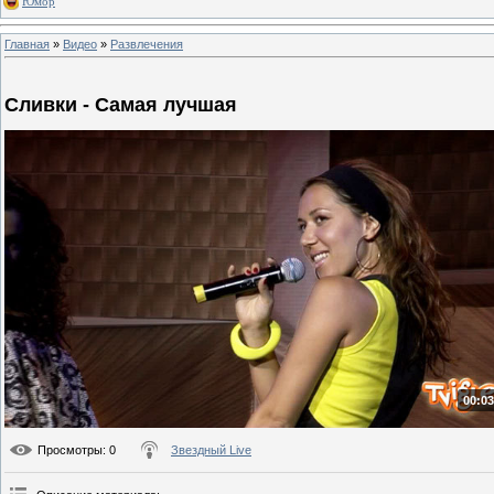
Юмор
Главная
»
Видео
»
Развлечения
Сливки - Самая лучшая
00:03
Просмотры
: 0
Звездный Live