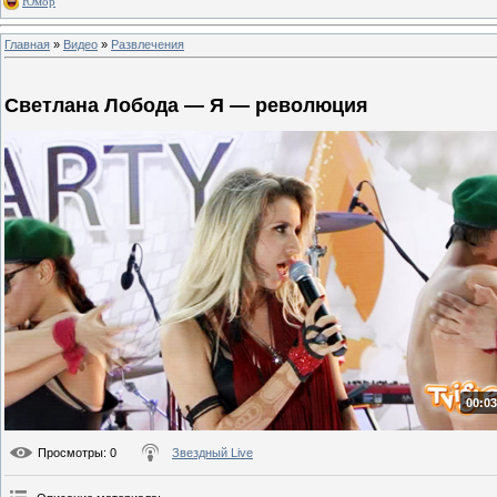
Юмор
Главная
»
Видео
»
Развлечения
Светлана Лобода — Я — революция
00:03
Просмотры
: 0
Звездный Live