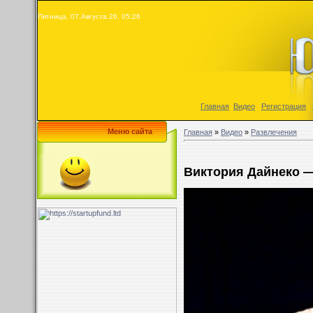
Пятница, 07.Августа.26, 05:26
Главная
|
Видео
|
Регистрация
|
Меню сайта
Главная
»
Видео
»
Развлечения
Виктория Дайнеко —