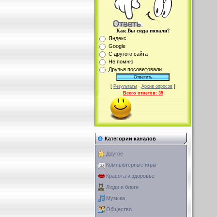
Как Вы сюда попали?
Яндекс
Google
С другого сайта
Не помню
Друзья посоветовали
[
·
]
Результаты
Архив опросов
Всего ответов:
35
Категории каналов
Другое
Компьютерные игры
Красота и здоровье
Люди и блоги
Музыка
Общество