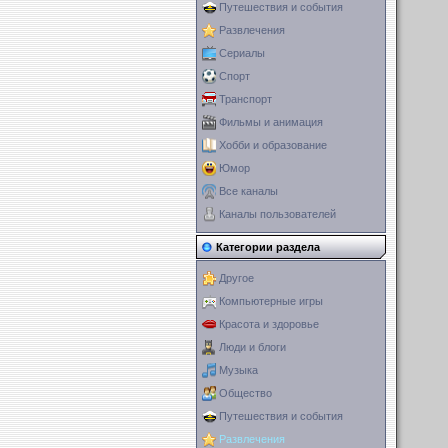
Путешествия и события
Развлечения
Сериалы
Спорт
Транспорт
Фильмы и анимация
Хобби и образование
Юмор
Все каналы
Каналы пользователей
Категории раздела
Другое
Компьютерные игры
Красота и здоровье
Люди и блоги
Музыка
Общество
Путешествия и события
Развлечения