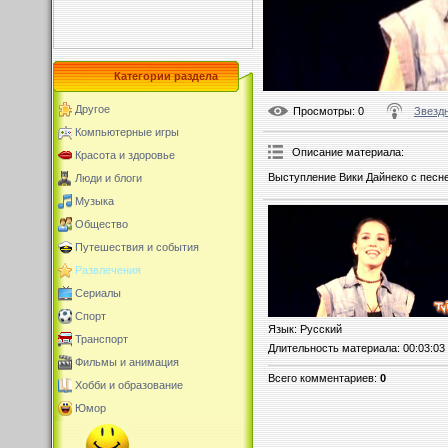
Категории раздела
Другое
Просмотры
: 0
Звездн
Компьютерные игры
Описание материала
:
Красота и здоровье
Выступление Вики Дайнеко с песне
Люди и блоги
Музыка
Общество
Путешествия и события
Развлечения
Сериалы
Спорт
Язык
: Русский
Транспорт
Длительность материала
: 00:03:03
Фильмы и анимация
Всего комментариев
:
0
Хобби и образование
Юмор