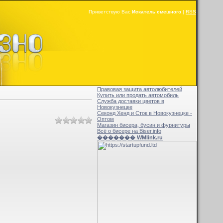
Приветствую Вас
Искатель смешного
|
RSS
Правовая защита автолюбителей
Купить или продать автомобиль
Служба доставки цветов в
Новокузнецке
Секонд Хенд и Сток в Новокузнецке -
Оптом
Магазин бисера, бусин и фурнитуры
Всё о бисере на Biser.info
������� WMlink.ru