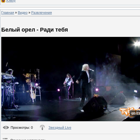
Юмор
Главная
»
Видео
»
Развлечения
Белый орел - Ради тебя
00:03
Просмотры
: 0
Звездный Live