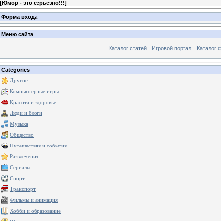
[
Юмор - это серьезно!!!
]
Форма входа
Меню сайта
Каталог статей
Игровой портал
Каталог 
Categories
Другое
Компьютерные игры
Красота и здоровье
Люди и блоги
Музыка
Общество
Путешествия и события
Развлечения
Сериалы
Спорт
Транспорт
Фильмы и анимация
Хобби и образование