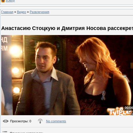
Юмор
Главная
»
Видео
»
Развлечения
Анастасию Стоцкую и Дмитрия Носова рассекре
00:00
Просмотры
: 0
No comments