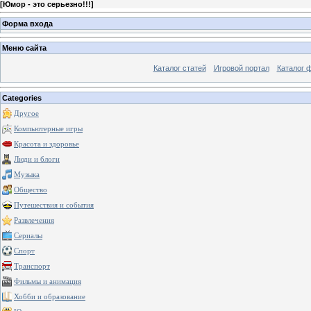
[
Юмор - это серьезно!!!
]
Форма входа
Меню сайта
Каталог статей
Игровой портал
Каталог 
Categories
Другое
Компьютерные игры
Красота и здоровье
Люди и блоги
Музыка
Общество
Путешествия и события
Развлечения
Сериалы
Спорт
Транспорт
Фильмы и анимация
Хобби и образование