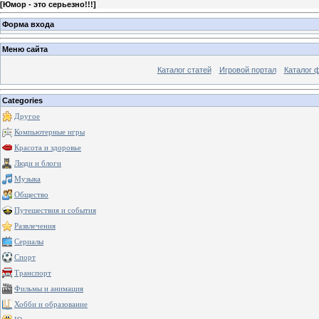
[
Юмор - это серьезно!!!
]
Форма входа
Меню сайта
Каталог статей
Игровой портал
Каталог 
Categories
Другое
Компьютерные игры
Красота и здоровье
Люди и блоги
Музыка
Общество
Путешествия и события
Развлечения
Сериалы
Спорт
Транспорт
Фильмы и анимация
Хобби и образование