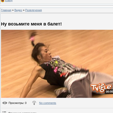
Юмор
Главная
»
Видео
»
Развлечения
Ну возьмите меня в балет!
00:00
Просмотры
: 0
No comments