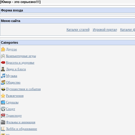
[
Юмор - это серьезно!!!
]
Форма входа
Меню сайта
Каталог статей
Игровой портал
Каталог 
Categories
Другое
Компьютерные игры
Красота и здоровье
Люди и блоги
Музыка
Общество
Путешествия и события
Развлечения
Сериалы
Спорт
Транспорт
Фильмы и анимация
Хобби и образование