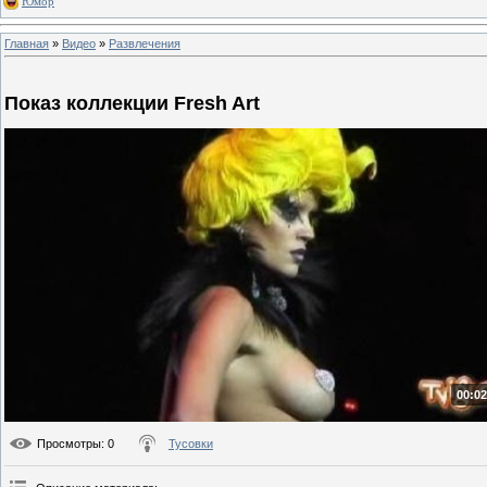
Юмор
Главная
»
Видео
»
Развлечения
Показ коллекции Fresh Art
00:02
Просмотры
: 0
Тусовки