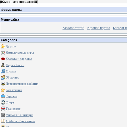
[
Юмор - это серьезно!!!
]
Форма входа
Меню сайта
Каталог статей
Игровой портал
Каталог 
Categories
Другое
Компьютерные игры
Красота и здоровье
Люди и блоги
Музыка
Общество
Путешествия и события
Развлечения
Сериалы
Спорт
Транспорт
Фильмы и анимация
Хобби и образование