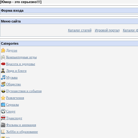
[
Юмор - это серьезно!!!
]
Форма входа
Меню сайта
Каталог статей
Игровой портал
Каталог 
Categories
Другое
Компьютерные игры
Красота и здоровье
Люди и блоги
Музыка
Общество
Путешествия и события
Развлечения
Сериалы
Спорт
Транспорт
Фильмы и анимация
Хобби и образование