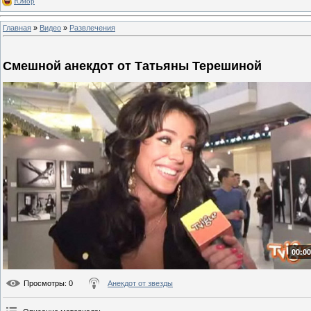
Юмор
Главная
»
Видео
»
Развлечения
Смешной анекдот от Татьяны Терешиной
00:00
Просмотры
: 0
Анекдот от звезды