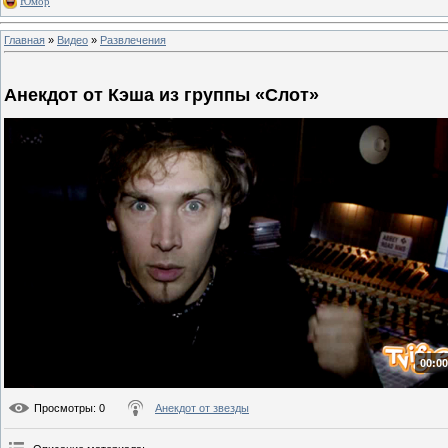
Юмор
Главная
»
Видео
»
Развлечения
Анекдот от Кэша из группы «Слот»
00:00
Просмотры
: 0
Анекдот от звезды