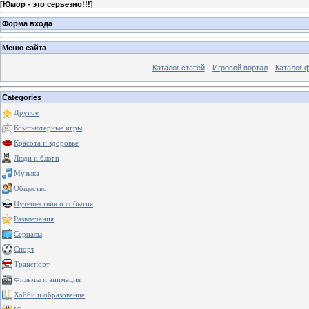
[
Юмор - это серьезно!!!
]
Форма входа
Меню сайта
Каталог статей
Игровой портал
Каталог 
Categories
Другое
Компьютерные игры
Красота и здоровье
Люди и блоги
Музыка
Общество
Путешествия и события
Развлечения
Сериалы
Спорт
Транспорт
Фильмы и анимация
Хобби и образование