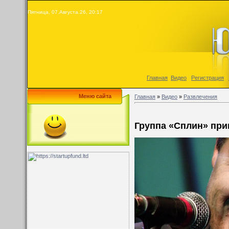
Пятница, 07.Августа.26, 20:17
Главная
|
Видео
|
Регистрация
|
Меню сайта
Главная
»
Видео
»
Развлечения
Группа «Сплин» при