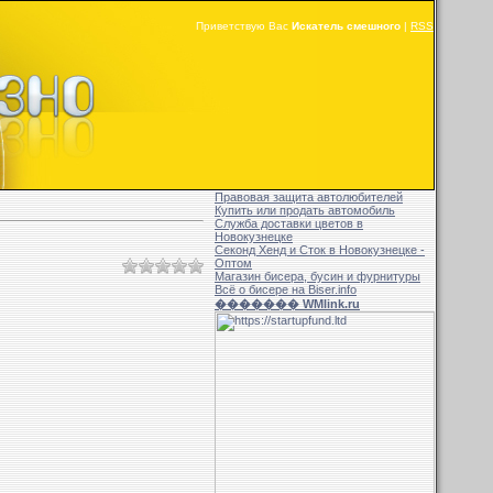
Приветствую Вас
Искатель смешного
|
RSS
Правовая защита автолюбителей
Купить или продать автомобиль
Служба доставки цветов в
Новокузнецке
Секонд Хенд и Сток в Новокузнецке -
Оптом
Магазин бисера, бусин и фурнитуры
Всё о бисере на Biser.info
������� WMlink.ru