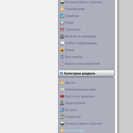
Путешествия и события
Развлечения
Сериалы
Спорт
Транспорт
Фильмы и анимация
Хобби и образование
Юмор
Все каналы
Каналы пользователей
Категории раздела
Другое
Компьютерные игры
Красота и здоровье
Люди и блоги
Музыка
Общество
Путешествия и события
Развлечения