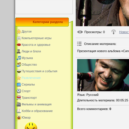
Категории раздела
Другое
Просмотры
: 0
Новос
Компьютерные игры
Описание материала
:
Красота и здоровье
Презентация нового альбома «Сиг
Люди и блоги
Музыка
Общество
Путешествия и события
Развлечения
Сериалы
Спорт
Язык
: Русский
Транспорт
Длительность материала
: 00:05:25
Фильмы и анимация
Всего комментариев
:
0
Хобби и образование
Юмор