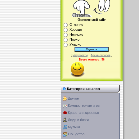
Оцените мой сайт
Отлично
Хорошо
Неплохо
Плохо
Ужасно
[
·
]
Результаты
Архив опросов
Всего ответов:
56
Категории каналов
Другое
Компьютерные игры
Красота и здоровье
Люди и блоги
Музыка
Общество